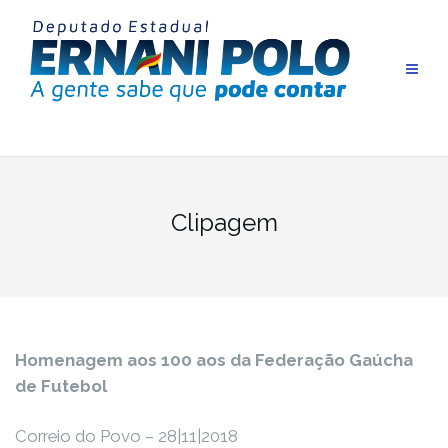
Pular
para
conteúdo
Clipagem
Homenagem aos 100 aos da Federação Gaúcha
de Futebol
Correio do Povo – 28|11|2018