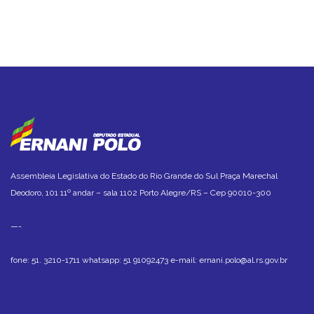
Assembleia Legislativa do Estado
do Rio Grande do Sul
Praça Marechal
Deodoro, 101
11º andar – sala 1102
Porto Alegre/RS – Cep 90010-300
—-
fone: 51. 3210-1711
whatsapp: 51 91092473
e-mail: ernani.polo@al.rs.gov.br